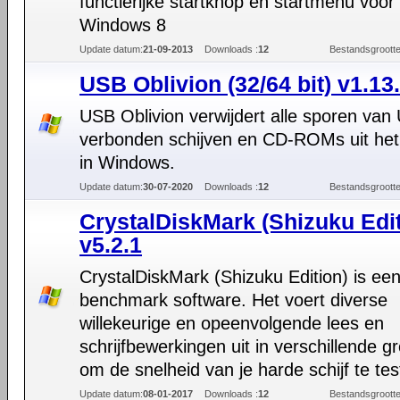
functierijke startknop en startmenu voor
Windows 8
Update datum:
21-09-2013
Downloads :
12
Bestandsgrootte
USB Oblivion (32/64 bit) v1.13
USB Oblivion verwijdert alle sporen van
verbonden schijven en CD-ROMs uit het 
in Windows.
Update datum:
30-07-2020
Downloads :
12
Bestandsgrootte
CrystalDiskMark (Shizuku Edit
v5.2.1
CrystalDiskMark (Shizuku Edition) is een
benchmark software. Het voert diverse
willekeurige en opeenvolgende lees en
schrijfbewerkingen uit in verschillende g
om de snelheid van je harde schijf te tes
Update datum:
08-01-2017
Downloads :
12
Bestandsgrootte