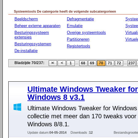
Systeemtools De catergorie heeft de volgende subcatergorieen
Beeldscherm
Defragmentatie
Syste
Beheer externe apparaten
Emulatie
Systee
Besturingssysteem
Overige systeemtools
Virtual
extensies
Partitioneren
Virtue
Besturingssystemen
Registertools
De-installatie
Bladzijde 70/237:
...
...
1
68
69
70
71
72
237
Ultimate Windows Tweaker for
Windows 8 v3.1
Ultimate Windows Tweaker for Windows 
collectie met meer dan 170 tweaks voor
Windows 8/8.1.
Update datum:
04-05-2014
Downloads :
12
Bestandsgrootte