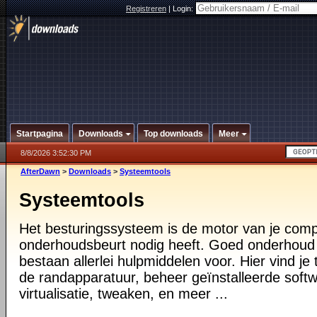
Registreren
|
Login:
Startpagina
Downloads
Top downloads
Meer
8/8/2026 3:52:30 PM
AfterDawn
>
Downloads
>
Systeemtools
Systeemtools
Het besturingssysteem is de motor van je compu
onderhoudsbeurt nodig heeft. Goed onderhoud i
bestaan allerlei hulpmiddelen voor. Hier vind je 
de randapparatuur, beheer geïnstalleerde softw
virtualisatie, tweaken, en meer ...