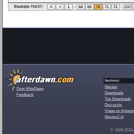
Bladzijde 70/237:
...
...
1
68
69
70
71
72
237
Sections:
Nieuws
Over AfterDawn
Downloads
Feedback
Top Downloads
Discussie
Vraag en Antwoo
Nieuws2.nl
© 1999-2026