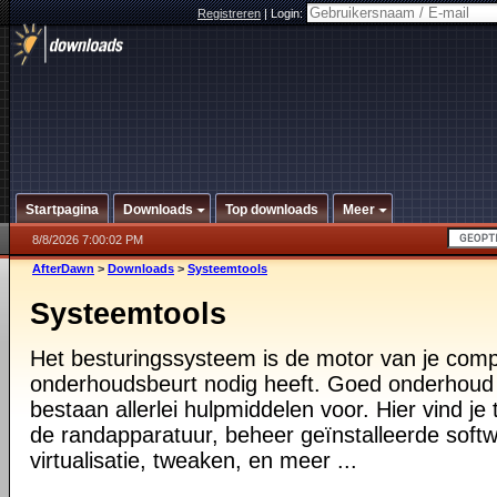
Registreren
|
Login:
Startpagina
Downloads
Top downloads
Meer
8/8/2026 7:00:02 PM
AfterDawn
>
Downloads
>
Systeemtools
Systeemtools
Het besturingssysteem is de motor van je compu
onderhoudsbeurt nodig heeft. Goed onderhoud i
bestaan allerlei hulpmiddelen voor. Hier vind je 
de randapparatuur, beheer geïnstalleerde softw
virtualisatie, tweaken, en meer ...