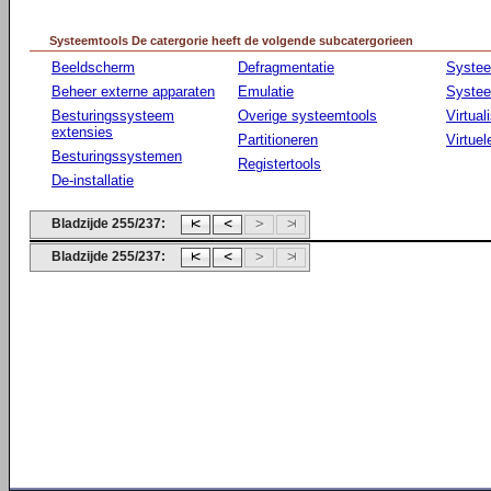
Systeemtools De catergorie heeft de volgende subcatergorieen
Beeldscherm
Defragmentatie
Syste
Beheer externe apparaten
Emulatie
Systee
Besturingssysteem
Overige systeemtools
Virtual
extensies
Partitioneren
Virtue
Besturingssystemen
Registertools
De-installatie
Bladzijde 255/237:
Bladzijde 255/237: