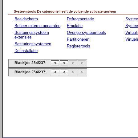
Systeemtools De catergorie heeft de volgende subcatergorieen
Beeldscherm
Defragmentatie
Syste
Beheer externe apparaten
Emulatie
Systee
Besturingssysteem
Overige systeemtools
Virtual
extensies
Partitioneren
Virtue
Besturingssystemen
Registertools
De-installatie
Bladzijde 254/237:
Bladzijde 254/237: