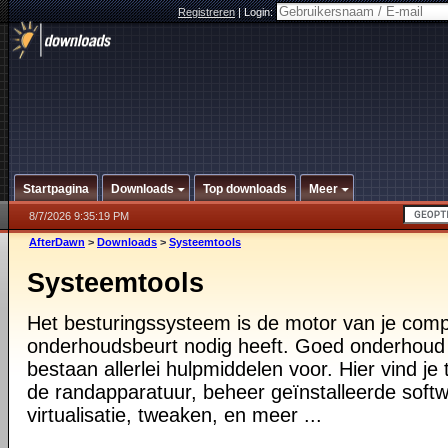
Registreren
|
Login:
Startpagina
Downloads
Top downloads
Meer
8/7/2026 9:35:19 PM
AfterDawn
>
Downloads
>
Systeemtools
Systeemtools
Het besturingssysteem is de motor van je compu
onderhoudsbeurt nodig heeft. Goed onderhoud i
bestaan allerlei hulpmiddelen voor. Hier vind je 
de randapparatuur, beheer geïnstalleerde softw
virtualisatie, tweaken, en meer ...