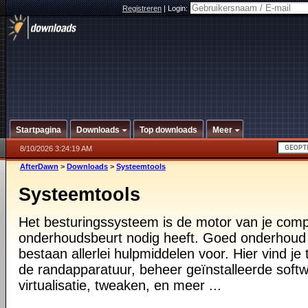
Registreren
|
Login:
Startpagina
Downloads
Top downloads
Meer
8/10/2026 3:24:19 AM
AfterDawn
>
Downloads
>
Systeemtools
Systeemtools
Het besturingssysteem is de motor van je compu
onderhoudsbeurt nodig heeft. Goed onderhoud i
bestaan allerlei hulpmiddelen voor. Hier vind je 
de randapparatuur, beheer geïnstalleerde softw
virtualisatie, tweaken, en meer ...