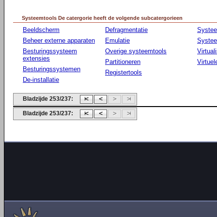
Systeemtools De catergorie heeft de volgende subcatergorieen
Beeldscherm
Defragmentatie
Syste
Beheer externe apparaten
Emulatie
Systee
Besturingssysteem
Overige systeemtools
Virtual
extensies
Partitioneren
Virtue
Besturingssystemen
Registertools
De-installatie
Bladzijde 253/237:
Bladzijde 253/237: