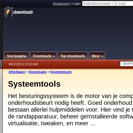
Registreren
|
Login:
Startpagina
Downloads
Top downloads
Meer
8/6/2026 5:23:53 AM
AfterDawn
>
Downloads
>
Systeemtools
Systeemtools
Het besturingssysteem is de motor van je compu
onderhoudsbeurt nodig heeft. Goed onderhoud i
bestaan allerlei hulpmiddelen voor. Hier vind je 
de randapparatuur, beheer geïnstalleerde softw
virtualisatie, tweaken, en meer ...