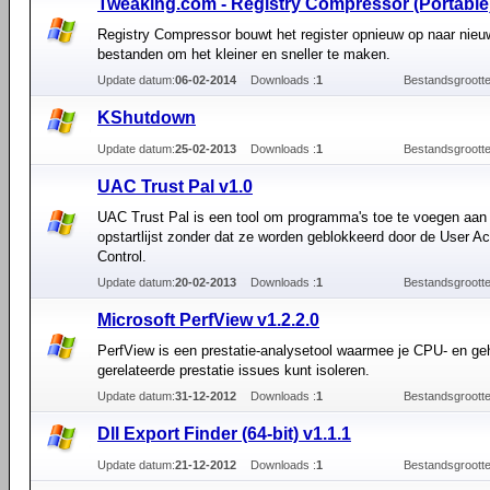
Tweaking.com - Registry Compressor (Portable)
Registry Compressor bouwt het register opnieuw op naar nieu
bestanden om het kleiner en sneller te maken.
Update datum:
06-02-2014
Downloads :
1
Bestandsgrootte
KShutdown
Update datum:
25-02-2013
Downloads :
1
Bestandsgrootte
UAC Trust Pal v1.0
UAC Trust Pal is een tool om programma's toe te voegen aa
opstartlijst zonder dat ze worden geblokkeerd door de User A
Control.
Update datum:
20-02-2013
Downloads :
1
Bestandsgrootte
Microsoft PerfView v1.2.2.0
PerfView is een prestatie-analysetool waarmee je CPU- en g
gerelateerde prestatie issues kunt isoleren.
Update datum:
31-12-2012
Downloads :
1
Bestandsgrootte
Dll Export Finder (64-bit) v1.1.1
Update datum:
21-12-2012
Downloads :
1
Bestandsgrootte