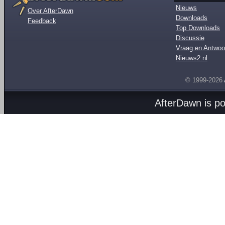
Nieuws
Over AfterDawn
Downloads
Feedback
Top Downloads
Discussie
Vraag en Antwoo
Nieuws2.nl
© 1999-2026
AfterDawn is p