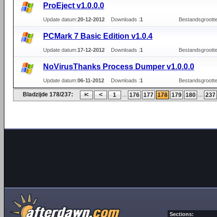
ProEject v1.0.0.0
Update datum:
20-12-2012
Downloads :
1
Bestandsgrootte
PCMark 7 Basic Edition v1.0.4
Update datum:
17-12-2012
Downloads :
1
Bestandsgrootte
NoVirusThanks Process Dumper v1.0.0.0
Update datum:
06-11-2012
Downloads :
1
Bestandsgrootte
Bladzijde 178/237:
...
...
1
176
177
178
179
180
237
Sections: