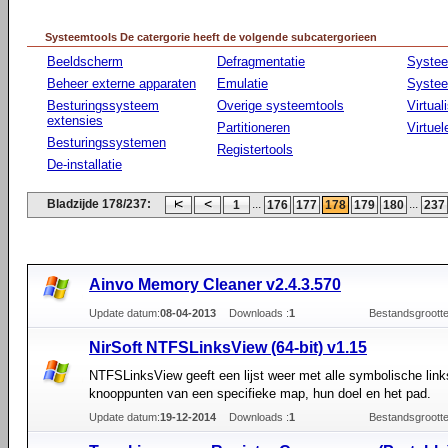
Systeemtools De catergorie heeft de volgende subcatergorieen
Beeldscherm
Defragmentatie
Syste
Beheer externe apparaten
Emulatie
Systee
Besturingssysteem
Overige systeemtools
Virtual
extensies
Partitioneren
Virtue
Besturingssystemen
Registertools
De-installatie
Bladzijde 178/237:
...
...
1
176
177
178
179
180
237
Ainvo Memory Cleaner v2.4.3.570
Update datum:
08-04-2013
Downloads :
1
Bestandsgrootte
NirSoft NTFSLinksView (64-bit) v1.15
NTFSLinksView geeft een lijst weer met alle symbolische link
knooppunten van een specifieke map, hun doel en het pad.
Update datum:
19-12-2014
Downloads :
1
Bestandsgrootte