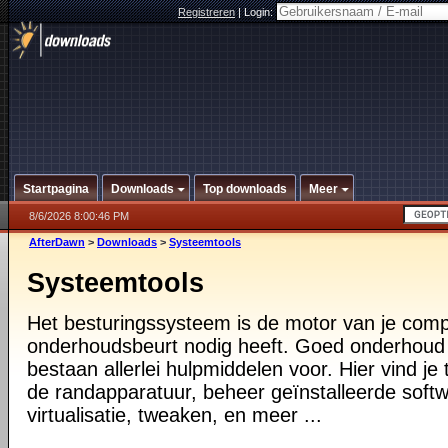
Registreren
|
Login:
Startpagina
Downloads
Top downloads
Meer
8/6/2026 8:00:46 PM
AfterDawn
>
Downloads
>
Systeemtools
Systeemtools
Het besturingssysteem is de motor van je compu
onderhoudsbeurt nodig heeft. Goed onderhoud i
bestaan allerlei hulpmiddelen voor. Hier vind je 
de randapparatuur, beheer geïnstalleerde softw
virtualisatie, tweaken, en meer ...