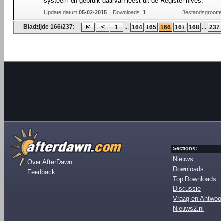
systeem en gebruik daarvan leest uit de Register hives.
Update datum:
05-02-2015
Downloads :
1
Bestandsgrootte
Bladzijde 166/237:
...
...
1
164
165
166
167
168
237
Sections:
Nieuws
Over AfterDawn
Downloads
Feedback
Top Downloads
Discussie
Vraag en Antwoo
Nieuws2.nl