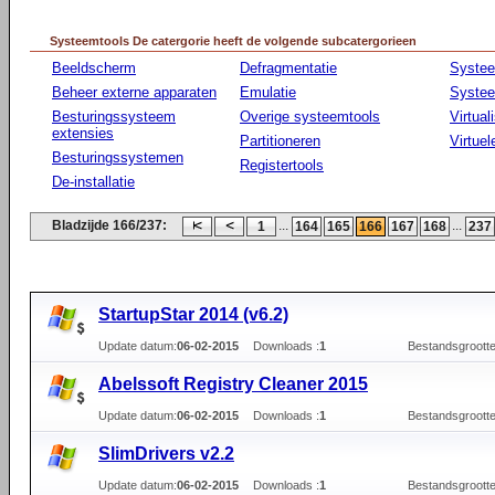
Systeemtools De catergorie heeft de volgende subcatergorieen
Beeldscherm
Defragmentatie
Syste
Beheer externe apparaten
Emulatie
Systee
Besturingssysteem
Overige systeemtools
Virtual
extensies
Partitioneren
Virtue
Besturingssystemen
Registertools
De-installatie
Bladzijde 166/237:
...
...
1
164
165
166
167
168
237
StartupStar 2014 (v6.2)
Update datum:
06-02-2015
Downloads :
1
Bestandsgrootte
Abelssoft Registry Cleaner 2015
Update datum:
06-02-2015
Downloads :
1
Bestandsgrootte
SlimDrivers v2.2
Update datum:
06-02-2015
Downloads :
1
Bestandsgrootte