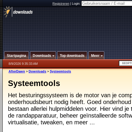
Registreren
|
Login:
Startpagina
Downloads
Top downloads
Meer
8/9/2026 9:35:33 AM
AfterDawn
>
Downloads
>
Systeemtools
Systeemtools
Het besturingssysteem is de motor van je compu
onderhoudsbeurt nodig heeft. Goed onderhoud i
bestaan allerlei hulpmiddelen voor. Hier vind je 
de randapparatuur, beheer geïnstalleerde softw
virtualisatie, tweaken, en meer ...