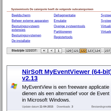
Systeemtools De catergorie heeft de volgende subcatergorieen
Beeldscherm
Defragmentatie
Syste
Beheer externe apparaten
Emulatie
Systee
Besturingssysteem
Overige systeemtools
Virtual
extensies
Partitioneren
Virtue
Besturingssystemen
Registertools
De-installatie
Bladzijde 122/237:
...
...
1
120
121
122
123
124
237
NirSoft MyEventViewer (64-bit
v2.13
MyEventView is een freeware applicatie
dienen als een alternatief voor de Event
in Microsoft Windows.
Update datum:
11-04-2015
Downloads :
3
Bestandsgrootte