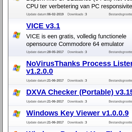
CPU ter verbetering van PC responsivite
Update datum:
06-02-2019
Downloads :
3
Bestandsgrootte
VICE v3.1
VICE is een gratis, volledig functionele
opensource Commodore 64 emulator
Update datum:
28-05-2017
Downloads :
3
Bestandsgrootte
NoVirusThanks Process Liste
v1.2.0.0
Update datum:
21-06-2017
Downloads :
3
Bestandsgrootte
DXVA Checker (Portable) v3.1
Update datum:
21-06-2017
Downloads :
3
Bestandsgrootte
Windows Key Viewer v1.0.0.9
Update datum:
21-06-2017
Downloads :
3
Bestandsgrootte