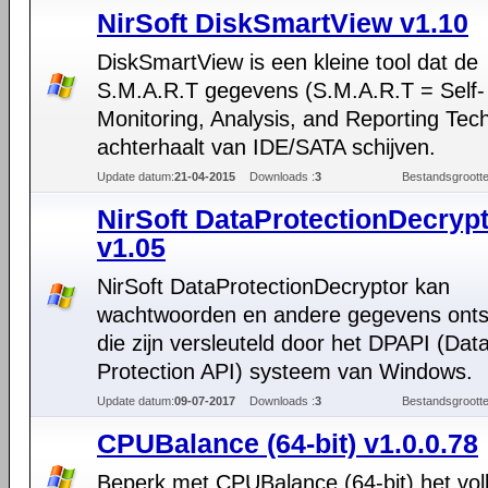
NirSoft DiskSmartView v1.10
DiskSmartView is een kleine tool dat de
S.M.A.R.T gegevens (S.M.A.R.T = Self-
Monitoring, Analysis, and Reporting Tec
achterhaalt van IDE/SATA schijven.
Update datum:
21-04-2015
Downloads :
3
Bestandsgrootte
NirSoft DataProtectionDecryp
v1.05
NirSoft DataProtectionDecryptor kan
wachtwoorden en andere gegevens onts
die zijn versleuteld door het DPAPI (Dat
Protection API) systeem van Windows.
Update datum:
09-07-2017
Downloads :
3
Bestandsgrootte
CPUBalance (64-bit) v1.0.0.78
Beperk met CPUBalance (64-bit) het vol