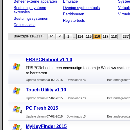
Beheer externe apparaten
Emulatie
Systee
Besturingssysteem
Overige systeemtools
Virtual
extensies
Partitioneren
Virtue
Besturingssystemen
Registertools
De-installatie
Bladzijde 116/237:
...
...
1
114
115
116
117
118
237
FRSPCReboot v1.1.0
FRSPCReboot is een eenvoudige tool om je Windows systee
te herstarten.
Update datum:
08-02-2015
Downloads :
3
Bestandsgrootte
Touch Utility v1.10
Update datum:
07-02-2015
Downloads :
3
Bestandsgrootte
PC Fresh 2015
Update datum:
07-02-2015
Downloads :
3
Bestandsgrootte
MyKeyFinder 2015