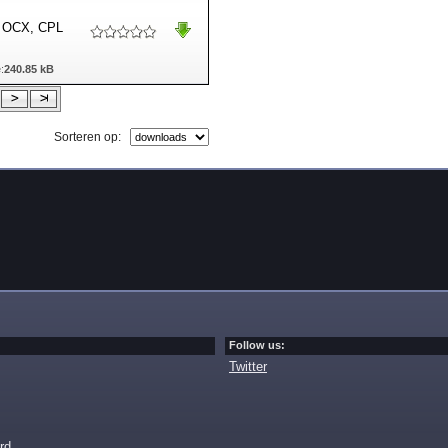
, OCX, CPL
:
240.85 kB
Sorteren op:
Follow us:
Twitter
rd