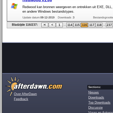
Redwood kan bronnen weergeven en ontrekken uit EXE, DLL
en andere Windows bestandstypes.
Update datum:
08-12-2019
Downloads :
3
Bestandsgrootte
Bladzijde 116/237:
...
...
1
114
115
116
117
118
237
Sections:
Nieuws
Over AfterDawn
Downloads
Feedback
Top Downloads
Discussie
Vraag en Antwoo