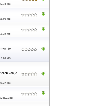
:
2.78 MB
:
6.06 MB
:
1.25 MB
n van je
:
5.00 MB
tellen van je
:
5.37 MB
:
248.21 kB