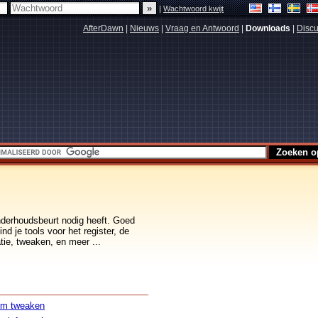
|
Wachtwoord kwijt
AfterDawn
|
Nieuws
|
Vraag en Antwoord
|
Downloads
|
Discu
nderhoudsbeurt nodig heeft. Goed
nd je tools voor het register, de
tie, tweaken, en meer ...
em tweaken