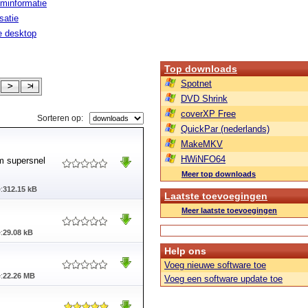
minformatie
isatie
le desktop
Top downloads
Spotnet
DVD Shrink
coverXP Free
Sorteren op:
QuickPar (nederlands)
MakeMKV
HWiNFO64
m supersnel
Meer top downloads
:
312.15 kB
Laatste toevoegingen
Meer laatste toevoegingen
:
29.08 kB
Help ons
Voeg nieuwe software toe
:
22.26 MB
Voeg een software update toe