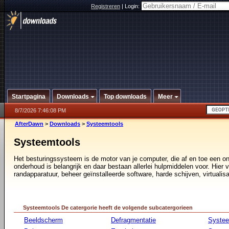
Registreren
|
Login:
Startpagina
Downloads
Top downloads
Meer
8/7/2026 7:46:08 PM
AfterDawn
>
Downloads
>
Systeemtools
Systeemtools
Het besturingssysteem is de motor van je computer, die af en toe een o
onderhoud is belangrijk en daar bestaan allerlei hulpmiddelen voor. Hier vi
randapparatuur, beheer geïnstalleerde software, harde schijven, virtualisa
Systeemtools De catergorie heeft de volgende subcatergorieen
Beeldscherm
Defragmentatie
Syste