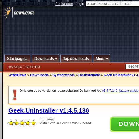
Registreren
|
Login:
Startpagina
Downloads
Top downloads
Meer
8/7/2026 1:59:00 PM
AfterDawn
>
Downloads
>
Systeemtools
>
De-installatie
>
Geek Uninstaller v1.4
Dit is een oude versie van deze software. Je kunt ook de
v1.4.7.142 (laatste stabie
Geek Uninstaller v1.4.5.136
Freeware
DOW
Vista / Win10 / Win7 / Win8 / WinXP