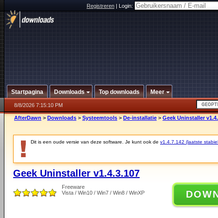
Registreren
|
Login:
Startpagina
Downloads
Top downloads
Meer
8/8/2026 7:15:10 PM
AfterDawn
>
Downloads
>
Systeemtools
>
De-installatie
>
Geek Uninstaller v1.4
Dit is een oude versie van deze software. Je kunt ook de
v1.4.7.142 (laatste stabie
Geek Uninstaller v1.4.3.107
Freeware
DOW
Vista / Win10 / Win7 / Win8 / WinXP