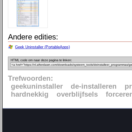
Andere edities:
Geek Uninstaller (PortableApps)
HTML code om naar deze pagina te linken:
Trefwoorden:
geekuninstaller
de-installeren
p
hardnekkig
overblijfsels
forcere