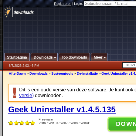
Registreren
|
Login:
Startpagina
Downloads
Top downloads
Meer
8/7/2026 2:03:46 PM
AfterDawn
>
Downloads
>
Systeemtools
>
De-installatie
>
Geek Uninstaller v1.4
Dit is een oude versie van deze software. Je kunt ook
versie)
downloaden.
Geek Uninstaller v1.4.5.135
Freeware
DOW
Vista / Win10 / Win7 / Win8 / WinXP