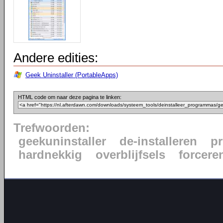
Andere edities:
Geek Uninstaller (PortableApps)
HTML code om naar deze pagina te linken:
Trefwoorden:
geekuninstaller
de-installeren
p
hardnekkig
overblijfsels
forcere