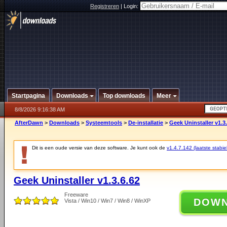
Registreren
|
Login:
Startpagina
Downloads
Top downloads
Meer
8/8/2026 9:16:38 AM
AfterDawn
>
Downloads
>
Systeemtools
>
De-installatie
>
Geek Uninstaller v1.3
Dit is een oude versie van deze software. Je kunt ook de
v1.4.7.142 (laatste stabie
Geek Uninstaller v1.3.6.62
Freeware
DOW
Vista / Win10 / Win7 / Win8 / WinXP