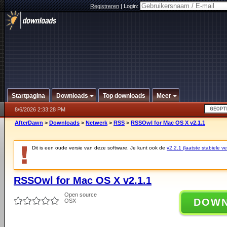
Registreren
|
Login:
Startpagina
Downloads
Top downloads
Meer
8/6/2026 2:33:28 PM
AfterDawn
>
Downloads
>
Netwerk
>
RSS
>
RSSOwl for Mac OS X v2.1.1
Dit is een oude versie van deze software. Je kunt ook de
v2.2.1 (laatste stabiele ve
RSSOwl for Mac OS X v2.1.1
Open source
DOW
OSX