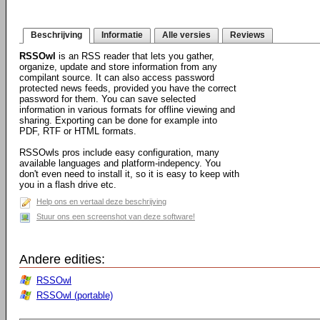
Beschrijving
Informatie
Alle versies
Reviews
RSSOwl
is an RSS reader that lets you gather,
organize, update and store information from any
compilant source. It can also access password
protected news feeds, provided you have the correct
password for them. You can save selected
information in various formats for offline viewing and
sharing. Exporting can be done for example into
PDF, RTF or HTML formats.
RSSOwls pros include easy configuration, many
available languages and platform-indepency. You
don't even need to install it, so it is easy to keep with
you in a flash drive etc.
Help ons en vertaal deze beschrijving
Stuur ons een screenshot van deze software!
Andere edities:
RSSOwl
RSSOwl (portable)