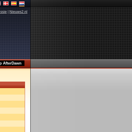
ssie
|
Nieuws2.nl