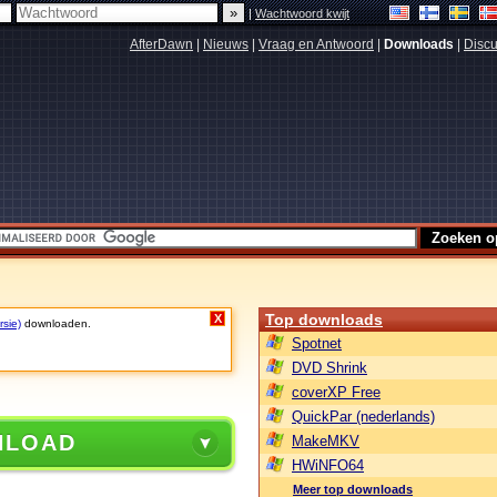
|
Wachtwoord kwijt
AfterDawn
|
Nieuws
|
Vraag en Antwoord
|
Downloads
|
Discu
Top downloads
X
rsie)
downloaden.
Spotnet
DVD Shrink
coverXP Free
QuickPar (nederlands)
NLOAD
MakeMKV
HWiNFO64
Meer top downloads