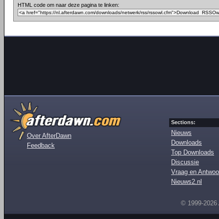
HTML code om naar deze pagina te linken:
Sections:
Nieuws
Over AfterDawn
Downloads
Feedback
Top Downloads
Discussie
Vraag en Antwoo
Nieuws2.nl
© 1999-2026