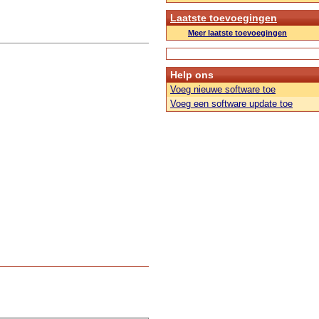
Laatste toevoegingen
Meer laatste toevoegingen
Help ons
Voeg nieuwe software toe
Voeg een software update toe