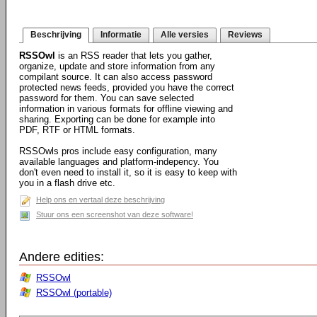
Beschrijving
Informatie
Alle versies
Reviews
RSSOwl
is an RSS reader that lets you gather,
organize, update and store information from any
compilant source. It can also access password
protected news feeds, provided you have the correct
password for them. You can save selected
information in various formats for offline viewing and
sharing. Exporting can be done for example into
PDF, RTF or HTML formats.
RSSOwls pros include easy configuration, many
available languages and platform-indepency. You
don't even need to install it, so it is easy to keep with
you in a flash drive etc.
Help ons en vertaal deze beschrijving
Stuur ons een screenshot van deze software!
Andere edities:
RSSOwl
RSSOwl (portable)