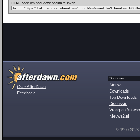
HTML code om naar deze pagina te linken:
Sections:
Nieuws
Over AfterDawn
Downloads
Feedback
Top Downloads
Discussie
Vraag en Antwoo
Nieuws2.nl
© 1999-2026