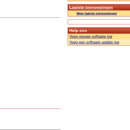
Laatste toevoegingen
Meer laatste toevoegingen
Help ons
Voeg nieuwe software toe
Voeg een software update toe