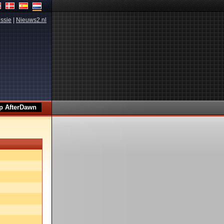
ssie
|
Nieuws2.nl