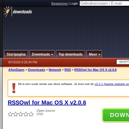
Registreren
|
Login:
Startpagina
Downloads
Top downloads
Meer
8/7/2026 9:26:34 PM
AfterDawn
>
Downloads
>
Netwerk
>
RSS
>
RSSOwl for Mac OS X v2.0.6
Dit is een oude versie van deze software. Je kunt ook de
v2.2.1 (laatste stabiele ve
RSSOwl for Mac OS X v2.0.6
Open source
DOW
OSX