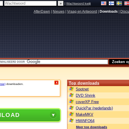
|
Wachtwoord kwijt
AfterDawn
|
Nieuws
|
Vraag en Antwoord
|
Downloads
|
Discu
Top downloads
X
rsie)
downloaden.
Spotnet
DVD Shrink
coverXP Free
QuickPar (nederlands)
NLOAD
MakeMKV
HWiNFO64
Meer top downloads