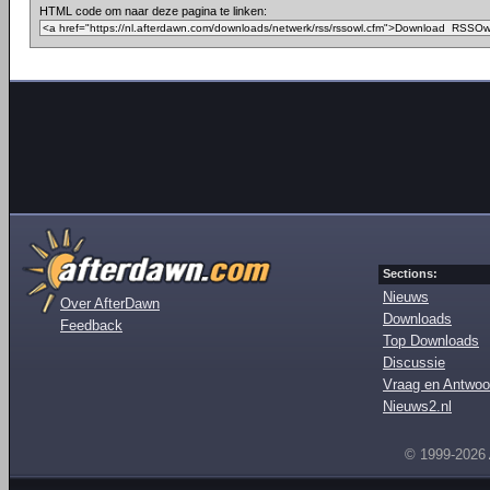
HTML code om naar deze pagina te linken:
Sections:
Nieuws
Over AfterDawn
Downloads
Feedback
Top Downloads
Discussie
Vraag en Antwoo
Nieuws2.nl
© 1999-2026