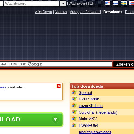
|
Wachtwoord kwijt
AfterDawn
|
Nieuws
|
Vraag en Antwoord
|
Downloads
|
Discu
Top downloads
X
rsie)
downloaden.
Spotnet
DVD Shrink
coverXP Free
QuickPar (nederlands)
NLOAD
MakeMKV
HWiNFO64
Meer top downloads