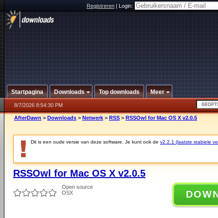
Registreren
|
Login:
Startpagina
Downloads
Top downloads
Meer
8/7/2026 8:54:30 PM
AfterDawn
>
Downloads
>
Netwerk
>
RSS
>
RSSOwl for Mac OS X v2.0.5
Dit is een oude versie van deze software. Je kunt ook de
v2.2.1 (laatste stabiele ve
RSSOwl for Mac OS X v2.0.5
Open source
DOW
OSX