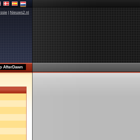
ssie
|
Nieuws2.nl