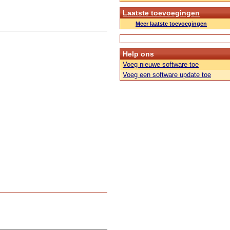
Laatste toevoegingen
Meer laatste toevoegingen
Help ons
Voeg nieuwe software toe
Voeg een software update toe