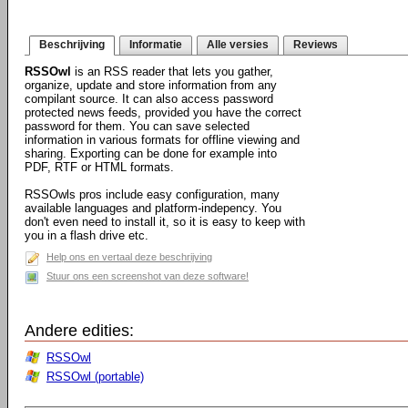
Beschrijving
Informatie
Alle versies
Reviews
RSSOwl
is an RSS reader that lets you gather,
organize, update and store information from any
compilant source. It can also access password
protected news feeds, provided you have the correct
password for them. You can save selected
information in various formats for offline viewing and
sharing. Exporting can be done for example into
PDF, RTF or HTML formats.
RSSOwls pros include easy configuration, many
available languages and platform-indepency. You
don't even need to install it, so it is easy to keep with
you in a flash drive etc.
Help ons en vertaal deze beschrijving
Stuur ons een screenshot van deze software!
Andere edities:
RSSOwl
RSSOwl (portable)