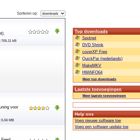
Sorteren op:
Top downloads
t).
Spotnet
:
705.11 kB
DVD Shrink
coverXP Free
QuickPar (nederlands)
MakeMKV
HWiNFO64
Meer top downloads
Laatste toevoegingen
Meer laatste toevoegingen
uning voor
Help ons
:
5.56 MB
Voeg nieuwe software toe
Voeg een software update toe
t Feed