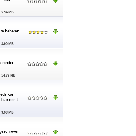
:
5.94 MB
 te beheren
:
3.90 MB
sreader
:
14.72 MB
eeds kan
deze eerst
:
3.93 MB
 geschreven