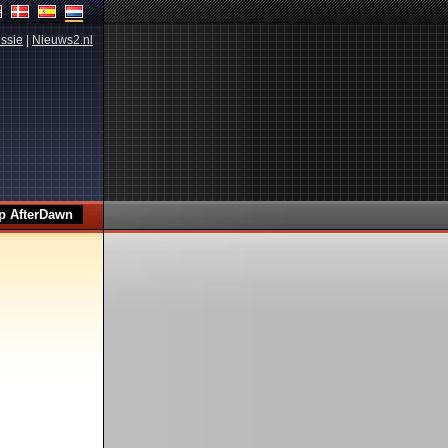
ssie
|
Nieuws2.nl