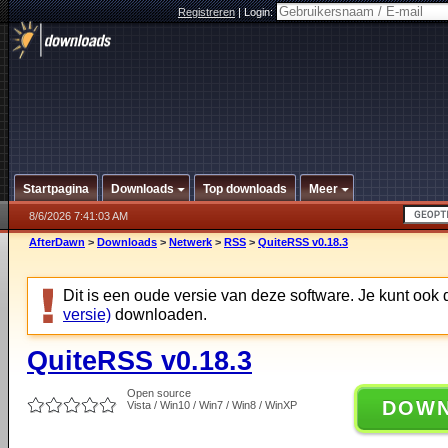
Registreren
|
Login:
Startpagina
Downloads
Top downloads
Meer
8/6/2026 7:41:03 AM
AfterDawn
>
Downloads
>
Netwerk
>
RSS
>
QuiteRSS v0.18.3
Dit is een oude versie van deze software. Je kunt ook
versie)
downloaden.
QuiteRSS v0.18.3
Open source
DOW
Vista / Win10 / Win7 / Win8 / WinXP