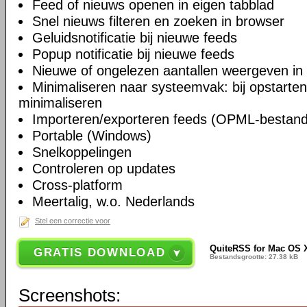
Feed of nieuws openen in eigen tabblad
Snel nieuws filteren en zoeken in browser
Geluidsnotificatie bij nieuwe feeds
Popup notificatie bij nieuwe feeds
Nieuwe of ongelezen aantallen weergeven in
Minimaliseren naar systeemvak: bij opstarten, b
minimaliseren
Importeren/exporteren feeds (OPML-bestan
Portable (Windows)
Snelkoppelingen
Controleren op updates
Cross-platform
Meertalig, w.o. Nederlands
Stel een correctie voor
QuiteRSS for Mac OS X
GRATIS DOWNLOAD
Bestandsgrootte: 27.38 kB
Screenshots: