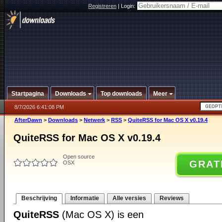
Registreren
|
Login:
Startpagina
Downloads
Top downloads
Meer
8/7/2026 6:41:08 PM
AfterDawn
>
Downloads
>
Netwerk
>
RSS
>
QuiteRSS for Mac OS X v0.19.4
QuiteRSS for Mac OS X v0.19.4
Open source
GRAT
OSX
Beschrijving
Informatie
Alle versies
Reviews
QuiteRSS
(Mac OS X) is een