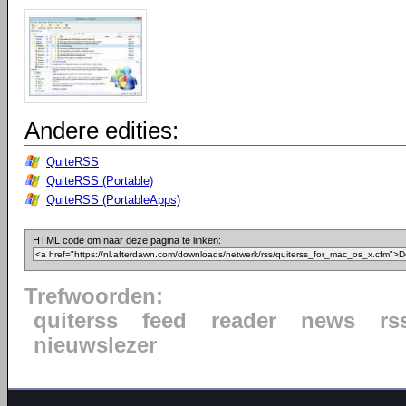
Andere edities:
QuiteRSS
QuiteRSS (Portable)
QuiteRSS (PortableApps)
HTML code om naar deze pagina te linken:
Trefwoorden:
quiterss
feed
reader
news
rs
nieuwslezer