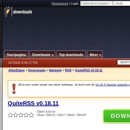
Registreren
|
Login:
Startpagina
Downloads
Top downloads
Meer
8/7/2026 9:49:17 PM
AfterDawn
>
Downloads
>
Netwerk
>
RSS
>
QuiteRSS v0.18.11
Dit is een oude versie van deze software. Je kunt ook de
v0.19.4 (laatste stabiele v
QuiteRSS v0.18.11
Open source
DOW
Vista / Win10 / Win7 / Win8 / WinXP