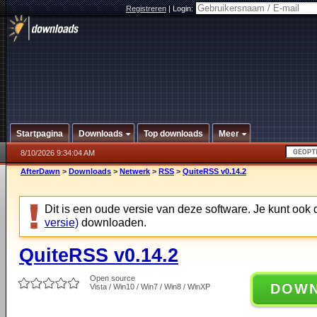
Registreren
|
Login:
Startpagina
Downloads
Top downloads
Meer
8/10/2026 9:34:04 AM
AfterDawn
>
Downloads
>
Netwerk
>
RSS
>
QuiteRSS v0.14.2
Dit is een oude versie van deze software. Je kunt ook
versie)
downloaden.
QuiteRSS v0.14.2
Open source
DOW
Vista / Win10 / Win7 / Win8 / WinXP