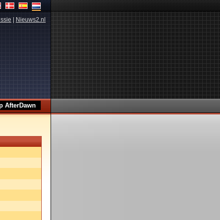
ssie
|
Nieuws2.nl