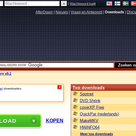
|
Wachtwoord kwijt
AfterDawn
|
Nieuws
|
Vraag en Antwoord
|
Downloads
|
Discu
ry v9.1
Top downloads
X
ie)
downloaden.
Spotnet
DVD Shrink
coverXP Free
QuickPar (nederlands)
LOAD
KOPEN
MakeMKV
HWiNFO64
Meer top downloads