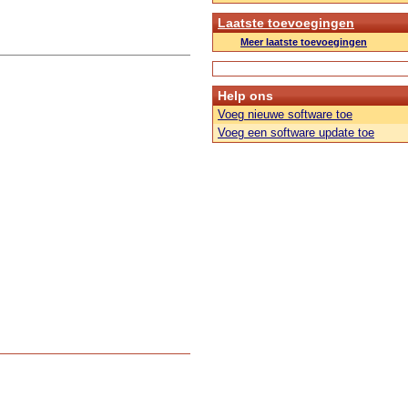
Laatste toevoegingen
Meer laatste toevoegingen
Help ons
Voeg nieuwe software toe
Voeg een software update toe