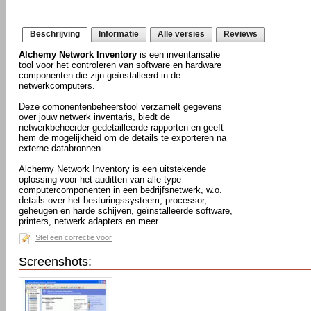
Beschrijving
Informatie
Alle versies
Reviews
Alchemy Network Inventory
is een inventarisatie
tool voor het controleren van software en hardware
componenten die zijn geïnstalleerd in de
netwerkcomputers.
Deze comonentenbeheerstool verzamelt gegevens
over jouw netwerk inventaris, biedt de
netwerkbeheerder gedetailleerde rapporten en geeft
hem de mogelijkheid om de details te exporteren na
externe databronnen.
Alchemy Network Inventory is een uitstekende
oplossing voor het auditten van alle type
computercomponenten in een bedrijfsnetwerk, w.o.
details over het besturingssysteem, processor,
geheugen en harde schijven, geïnstalleerde software,
printers, netwerk adapters en meer.
Stel een correctie voor
Screenshots: