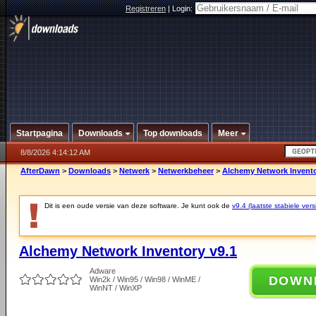
Registreren
|
Login:
Startpagina
Downloads
Top downloads
Meer
8/8/2026 4:14:12 AM
AfterDawn
>
Downloads
>
Netwerk
>
Netwerkbeheer
>
Alchemy Network Invento
Dit is een oude versie van deze software. Je kunt ook de
v9.4 (laatste stabiele vers
Alchemy Network Inventory v9.1
Adware
DOWN
Win2k / Win95 / Win98 / WinME /
WinNT / WinXP