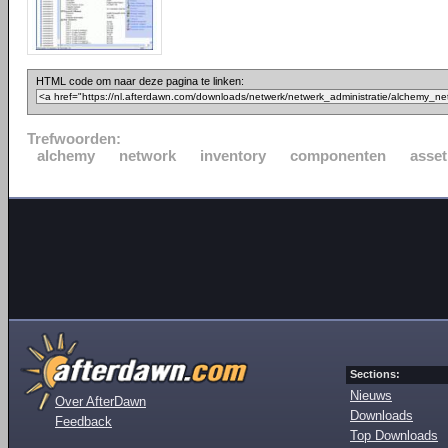
HTML code om naar deze pagina te linken:
Trefwoorden:
alchemy
network
inventory
componenten
asset
Sections:
Nieuws
Over AfterDawn
Downloads
Feedback
Top Downloads