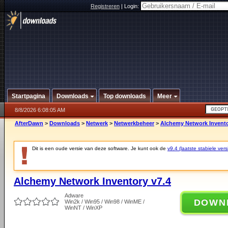
Registreren
|
Login:
Startpagina
Downloads
Top downloads
Meer
8/8/2026 6:08:05 AM
AfterDawn
>
Downloads
>
Netwerk
>
Netwerkbeheer
>
Alchemy Network Invento
Dit is een oude versie van deze software. Je kunt ook de
v9.4 (laatste stabiele vers
Alchemy Network Inventory v7.4
Adware
DOWN
Win2k / Win95 / Win98 / WinME /
WinNT / WinXP