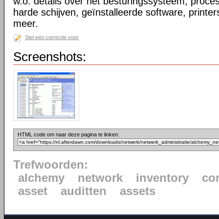
w.o. details over het besturingssysteem, proc
harde schijven, geïnstalleerde software, printe
meer.
Stel een correctie voor
Screenshots:
HTML code om naar deze pagina te linken:
Trefwoorden:
alchemy
network
inventory
co
asset
auditten
assets