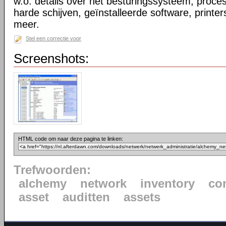
w.o. details over het besturingssysteem, proc
harde schijven, geïnstalleerde software, printe
meer.
Stel een correctie voor
Screenshots:
HTML code om naar deze pagina te linken:
Trefwoorden:
alchemy
network
inventory
co
asset
auditten
assets