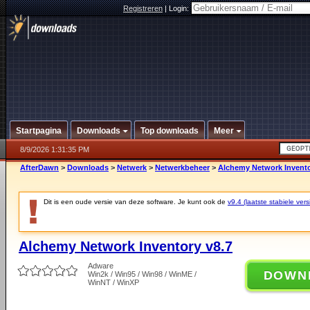
Registreren
|
Login:
Startpagina
Downloads
Top downloads
Meer
8/9/2026 1:31:35 PM
AfterDawn
>
Downloads
>
Netwerk
>
Netwerkbeheer
>
Alchemy Network Invento
Dit is een oude versie van deze software. Je kunt ook de
v9.4 (laatste stabiele vers
Alchemy Network Inventory v8.7
Adware
DOWN
Win2k / Win95 / Win98 / WinME /
WinNT / WinXP