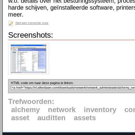
w.o. details over het besturingssysteem, proc
harde schijven, geïnstalleerde software, printe
meer.
Stel een correctie voor
Screenshots:
HTML code om naar deze pagina te linken:
Trefwoorden:
alchemy
network
inventory
co
asset
auditten
assets