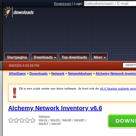
Registreren
|
Login:
Startpagina
Downloads
Top downloads
Meer
8/8/2026 4:03:29 PM
AfterDawn
>
Downloads
>
Netwerk
>
Netwerkbeheer
>
Alchemy Network Invento
Dit is een oude versie van deze software. Je kunt ook de
v9.4 (laatste stabiele vers
Alchemy Network Inventory v6.6
Adware
DOWN
Win2k / Win95 / Win98 / WinME /
WinNT / WinXP