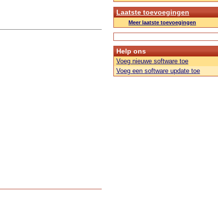
Laatste toevoegingen
Meer laatste toevoegingen
Help ons
Voeg nieuwe software toe
Voeg een software update toe