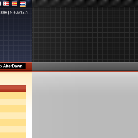
ssie
|
Nieuws2.nl