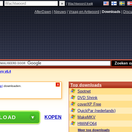
|
Wachtwoord kwijt
AfterDawn
|
Nieuws
|
Vraag en Antwoord
|
Downloads
|
Discu
ry v6.4
Top downloads
X
ie)
downloaden.
Spotnet
DVD Shrink
coverXP Free
QuickPar (nederlands)
LOAD
KOPEN
MakeMKV
HWiNFO64
Meer top downloads