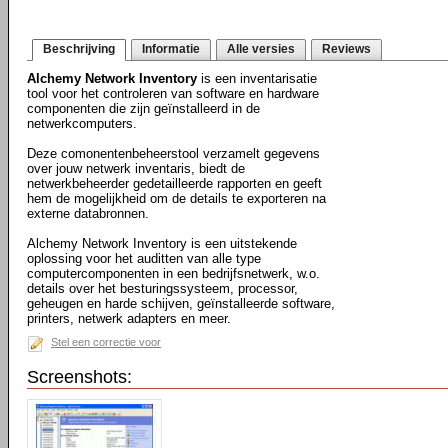
Beschrijving
Informatie
Alle versies
Reviews
Alchemy Network Inventory
is een inventarisatie
tool voor het controleren van software en hardware
componenten die zijn geïnstalleerd in de
netwerkcomputers.
Deze comonentenbeheerstool verzamelt gegevens
over jouw netwerk inventaris, biedt de
netwerkbeheerder gedetailleerde rapporten en geeft
hem de mogelijkheid om de details te exporteren na
externe databronnen.
Alchemy Network Inventory is een uitstekende
oplossing voor het auditten van alle type
computercomponenten in een bedrijfsnetwerk, w.o.
details over het besturingssysteem, processor,
geheugen en harde schijven, geïnstalleerde software,
printers, netwerk adapters en meer.
Stel een correctie voor
Screenshots: