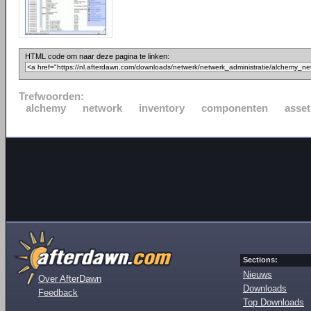
HTML code om naar deze pagina te linken:
Trefwoorden:
alchemy
network
inventory
componenten
asset
Sections:
Nieuws
Over AfterDawn
Downloads
Feedback
Top Downloads