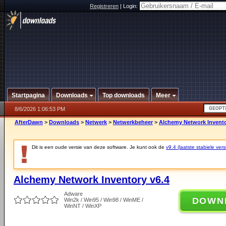
Registreren
|
Login:
Startpagina
Downloads
Top downloads
Meer
8/6/2026 1:06:53 PM
AfterDawn
>
Downloads
>
Netwerk
>
Netwerkbeheer
>
Alchemy Network Invento
Dit is een oude versie van deze software. Je kunt ook de
v9.4 (laatste stabiele vers
Alchemy Network Inventory v6.4
Adware
DOWN
Win2k / Win95 / Win98 / WinME /
WinNT / WinXP