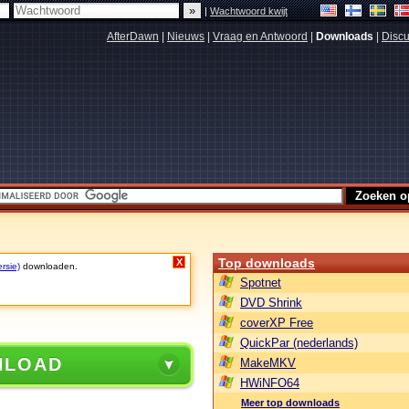
|
Wachtwoord kwijt
AfterDawn
|
Nieuws
|
Vraag en Antwoord
|
Downloads
|
Discu
Top downloads
X
rsie)
downloaden.
Spotnet
DVD Shrink
coverXP Free
QuickPar (nederlands)
NLOAD
MakeMKV
HWiNFO64
Meer top downloads