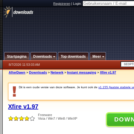
Registreren
|
Login:
Startpagina
Downloads
Top downloads
Meer
8/7/2026 11:53:03 AM
AfterDawn
>
Downloads
>
Netwerk
>
Instant messaging
>
Xfire v1.97
Dit is een oude versie van deze software. Je kunt ook de
v1.155 (laatste stabiele ve
Xfire v1.97
Freeware
DOW
Vista / Win7 / Win8 / WinXP