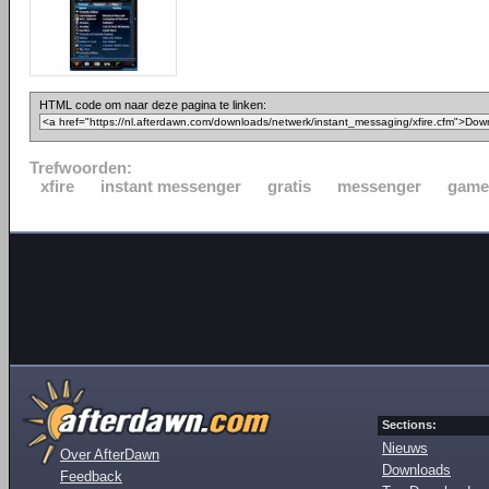
HTML code om naar deze pagina te linken:
Trefwoorden:
xfire
instant messenger
gratis
messenger
game
Sections:
Nieuws
Over AfterDawn
Downloads
Feedback