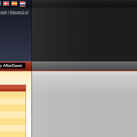
ssie
|
Nieuws2.nl