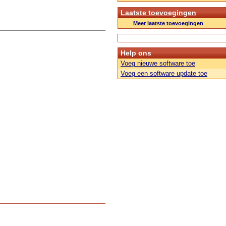
Laatste toevoegingen
Meer laatste toevoegingen
Help ons
Voeg nieuwe software toe
Voeg een software update toe