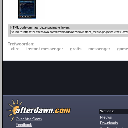
HTML code om naar deze pagina te linken:
Trefwoorden:
xfire
instant messenger
gratis
messenger
game
Sections:
Nieuws
Over AfterDawn
Downloads
Feedback