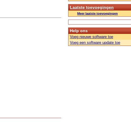
Laatste toevoegingen
Meer laatste toevoegingen
Help ons
Voeg nieuwe software toe
Voeg een software update toe