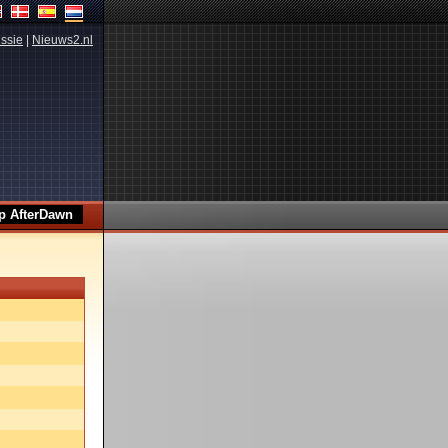
ssie
|
Nieuws2.nl