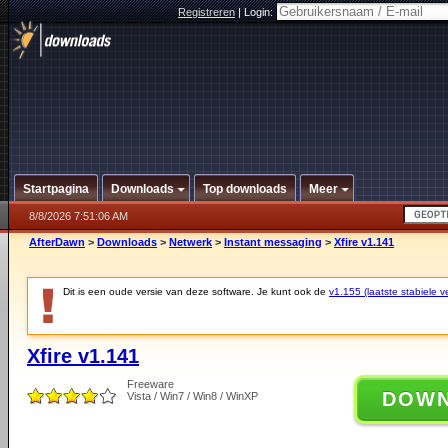
Registreren
|
Login:
Startpagina
Downloads
Top downloads
Meer
8/8/2026 7:51:06 AM
AfterDawn
>
Downloads
>
Netwerk
>
Instant messaging
>
Xfire v1.141
Dit is een oude versie van deze software. Je kunt ook de
v1.155 (laatste stabiele ve
Xfire v1.141
Freeware
DOW
Vista / Win7 / Win8 / WinXP