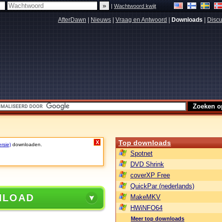
|
Wachtwoord kwijt
AfterDawn
|
Nieuws
|
Vraag en Antwoord
|
Downloads
|
Discu
Top downloads
X
rsie)
downloaden.
Spotnet
DVD Shrink
coverXP Free
QuickPar (nederlands)
NLOAD
MakeMKV
HWiNFO64
Meer top downloads