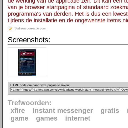
de werking van de applicatie zelf. Dit kan een t
van je browser startpagina of standaard zoekm
programma's van derden. Het is dus een kwest
tijdens de installatie en de ongewenste items ni
Stel een correctie voor
Screenshots:
HTML code om naar deze pagina te linken:
Trefwoorden:
xfire
instant messenger
gratis
game
games
internet