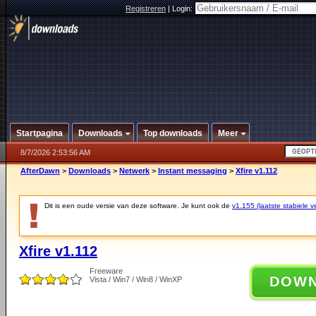
Registreren
|
Login:
Startpagina
Downloads
Top downloads
Meer
8/7/2026 2:53:56 AM
AfterDawn
>
Downloads
>
Netwerk
>
Instant messaging
>
Xfire v1.112
Dit is een oude versie van deze software. Je kunt ook de
v1.155 (laatste stabiele ve
Xfire v1.112
Freeware
DOW
Vista / Win7 / Win8 / WinXP