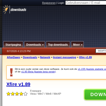
Registreren
|
Login:
Startpagina
Downloads
Top downloads
Meer
8/7/2026 4:13:23 PM
AfterDawn
>
Downloads
>
Netwerk
>
Instant messaging
>
Xfire v1.89
Dit is een oude versie van deze software. Je kunt ook de
v1.155 (laatste stabiele ve
of de
v1.90 Beta (laatste beta versie)
.
Xfire v1.89
Freeware
DOW
Vista / Win7 / Win8 / WinXP