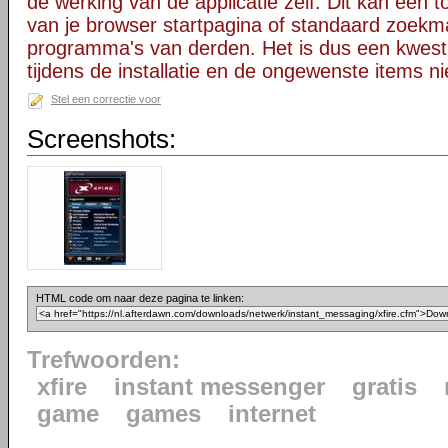
de werking van de applicatie zelf. Dit kan een t
van je browser startpagina of standaard zoekm
programma's van derden. Het is dus een kwest
tijdens de installatie en de ongewenste items ni
Stel een correctie voor
Screenshots:
HTML code om naar deze pagina te linken:
Trefwoorden:
xfire
instant messenger
gratis
game
games
internet