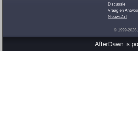
Discussie
Vraag en Antwoo
Nieuws2.nl
© 1999-2026
AfterDawn is p