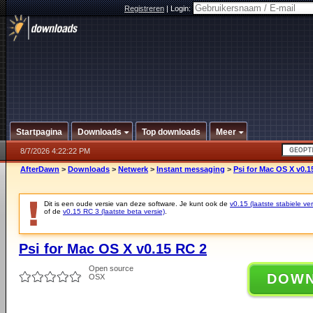
Registreren
|
Login:
Startpagina
Downloads
Top downloads
Meer
8/7/2026 4:22:22 PM
AfterDawn
>
Downloads
>
Netwerk
>
Instant messaging
>
Psi for Mac OS X v0.1
Dit is een oude versie van deze software. Je kunt ook de
v0.15 (laatste stabiele ver
of de
v0.15 RC 3 (laatste beta versie)
.
Psi for Mac OS X v0.15 RC 2
Open source
DOW
OSX