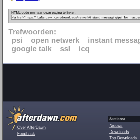
HTML code om naar deze pagina te linken:
Trefwoorden:
psi
open netwerk
instant messa
google talk
ssl
icq
Sections:
Nieuws
Over AfterDawn
Downloads
Feedback
Top Downloads