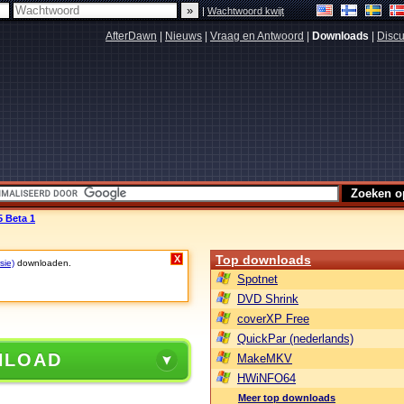
|
Wachtwoord kwijt
AfterDawn
|
Nieuws
|
Vraag en Antwoord
|
Downloads
|
Discu
5 Beta 1
Top downloads
X
sie)
downloaden.
Spotnet
DVD Shrink
coverXP Free
QuickPar (nederlands)
NLOAD
MakeMKV
HWiNFO64
Meer top downloads