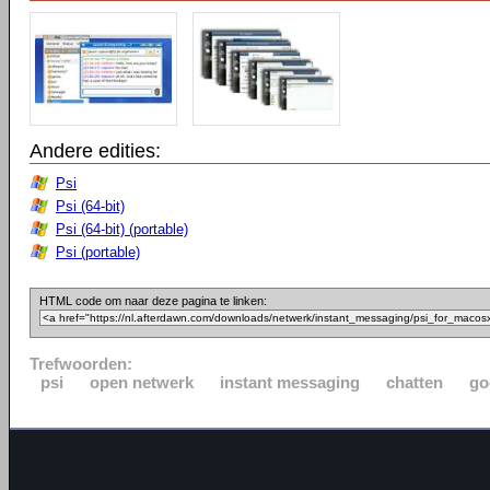
Andere edities:
Psi
Psi (64-bit)
Psi (64-bit) (portable)
Psi (portable)
HTML code om naar deze pagina te linken:
Trefwoorden:
psi
open netwerk
instant messaging
chatten
go