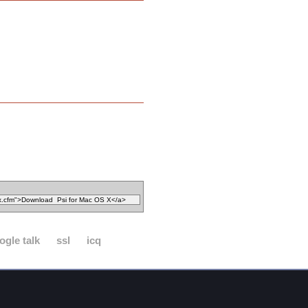
ogle talk
ssl
icq