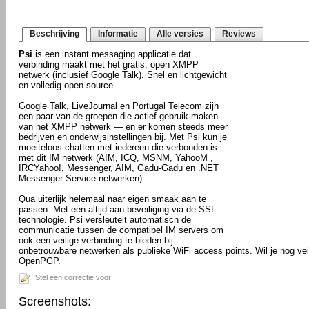
Beschrijving
Informatie
Alle versies
Reviews
Psi
is een instant messaging applicatie dat
verbinding maakt met het gratis, open XMPP
netwerk (inclusief Google Talk). Snel en lichtgewicht
en volledig open-source.
Google Talk, LiveJournal en Portugal Telecom zijn
een paar van de groepen die actief gebruik maken
van het XMPP netwerk — en er komen steeds meer
bedrijven en onderwijsinstellingen bij. Met Psi kun je
moeiteloos chatten met iedereen die verbonden is
met dit IM netwerk (AIM, ICQ, MSNM, YahooM ,
IRCYahoo!, Messenger, AIM, Gadu-Gadu en .NET
Messenger Service netwerken).
Qua uiterlijk helemaal naar eigen smaak aan te
passen. Met een altijd-aan beveiliging via de SSL
technologie. Psi versleutelt automatisch de
communicatie tussen de compatibel IM servers om
ook een veilige verbinding te bieden bij
onbetrouwbare netwerken als publieke WiFi access points. Wil je nog ve
OpenPGP.
Stel een correctie voor
Screenshots: