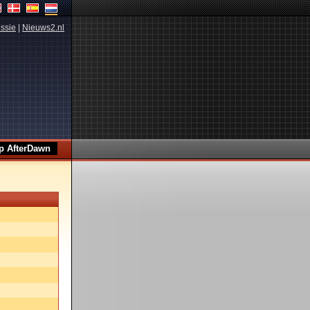
ssie
|
Nieuws2.nl