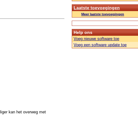
Laatste toevoegingen
Meer laatste toevoegingen
Help ons
Voeg nieuwe software toe
Voeg een software update toe
iliger kan het overweg met