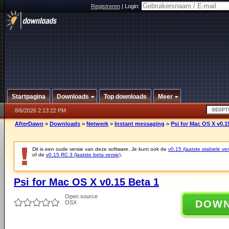
Registreren
|
Login:
Startpagina
Downloads
Top downloads
Meer
8/6/2026 2:13:22 PM
AfterDawn
>
Downloads
>
Netwerk
>
Instant messaging
>
Psi for Mac OS X v0.1
Dit is een oude versie van deze software. Je kunt ook de
v0.15 (laatste stabiele ver
of de
v0.15 RC 3 (laatste beta versie)
.
Psi for Mac OS X v0.15 Beta 1
Open source
DOW
OSX