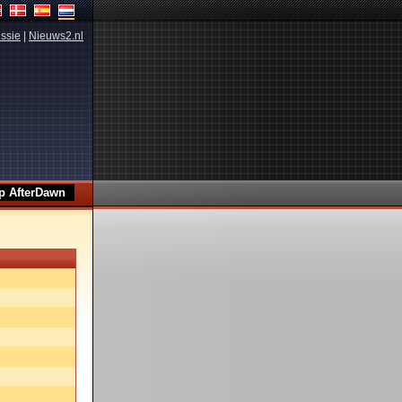
ssie
|
Nieuws2.nl