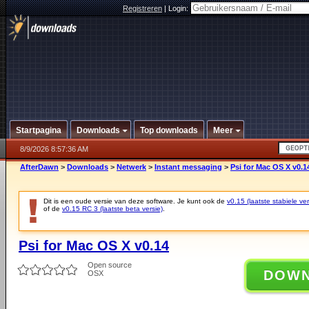
Registreren
|
Login:
Startpagina
Downloads
Top downloads
Meer
8/9/2026 8:57:36 AM
AfterDawn
>
Downloads
>
Netwerk
>
Instant messaging
>
Psi for Mac OS X v0.1
Dit is een oude versie van deze software. Je kunt ook de
v0.15 (laatste stabiele ver
of de
v0.15 RC 3 (laatste beta versie)
.
Psi for Mac OS X v0.14
Open source
DOW
OSX