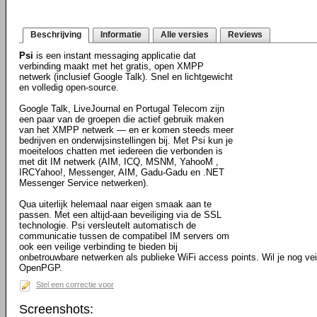
Beschrijving
Informatie
Alle versies
Reviews
Psi
is een instant messaging applicatie dat
verbinding maakt met het gratis, open XMPP
netwerk (inclusief Google Talk). Snel en lichtgewicht
en volledig open-source.
Google Talk, LiveJournal en Portugal Telecom zijn
een paar van de groepen die actief gebruik maken
van het XMPP netwerk — en er komen steeds meer
bedrijven en onderwijsinstellingen bij. Met Psi kun je
moeiteloos chatten met iedereen die verbonden is
met dit IM netwerk (AIM, ICQ, MSNM, YahooM ,
IRCYahoo!, Messenger, AIM, Gadu-Gadu en .NET
Messenger Service netwerken).
Qua uiterlijk helemaal naar eigen smaak aan te
passen. Met een altijd-aan beveiliging via de SSL
technologie. Psi versleutelt automatisch de
communicatie tussen de compatibel IM servers om
ook een veilige verbinding te bieden bij
onbetrouwbare netwerken als publieke WiFi access points. Wil je nog ve
OpenPGP.
Stel een correctie voor
Screenshots: