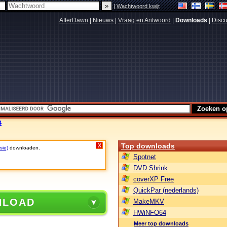
|
Wachtwoord kwijt
AfterDawn
|
Nieuws
|
Vraag en Antwoord
|
Downloads
|
Discu
4
Top downloads
X
sie)
downloaden.
Spotnet
DVD Shrink
coverXP Free
QuickPar (nederlands)
NLOAD
MakeMKV
HWiNFO64
Meer top downloads