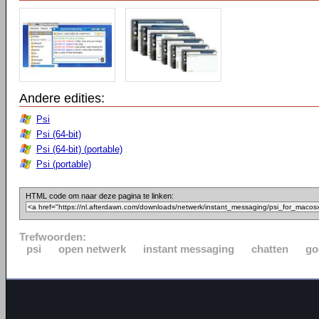
Andere edities:
Psi
Psi (64-bit)
Psi (64-bit) (portable)
Psi (portable)
HTML code om naar deze pagina te linken:
Trefwoorden:
psi
open netwerk
instant messaging
chatten
go