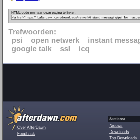
HTML code om naar deze pagina te linken:
Trefwoorden:
psi
open netwerk
instant messa
google talk
ssl
icq
Sections:
Nieuws
Over AfterDawn
Downloads
Feedback
Top Downloads