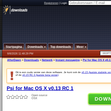
Registreren
|
Login:
Startpagina
Downloads
Top downloads
Meer
8/8/2026 11:48:29 PM
AfterDawn
>
Downloads
>
Netwerk
>
Instant messaging
>
Psi for Mac OS X v0.1
Dit is een oude versie van deze software. Je kunt ook de
v0.15 (laatste stabiele ver
of de
v0.15 RC 3 (laatste beta versie)
.
Psi for Mac OS X v0.13 RC 1
Open source
DOW
OSX