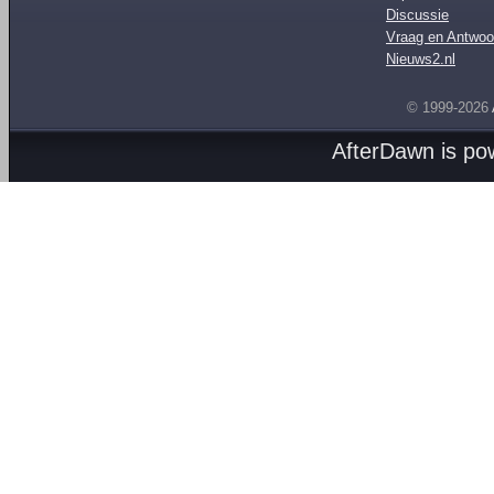
Discussie
Vraag en Antwoo
Nieuws2.nl
© 1999-2026
AfterDawn is p