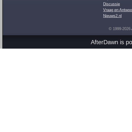
Discussie
Vraag en Antwoo
Nieuws2.nl
© 1999-2026
AfterDawn is p