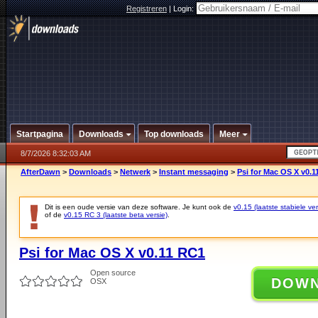
Registreren
|
Login:
Startpagina
Downloads
Top downloads
Meer
8/7/2026 8:32:03 AM
AfterDawn
>
Downloads
>
Netwerk
>
Instant messaging
>
Psi for Mac OS X v0.1
Dit is een oude versie van deze software. Je kunt ook de
v0.15 (laatste stabiele ver
of de
v0.15 RC 3 (laatste beta versie)
.
Psi for Mac OS X v0.11 RC1
Open source
DOW
OSX