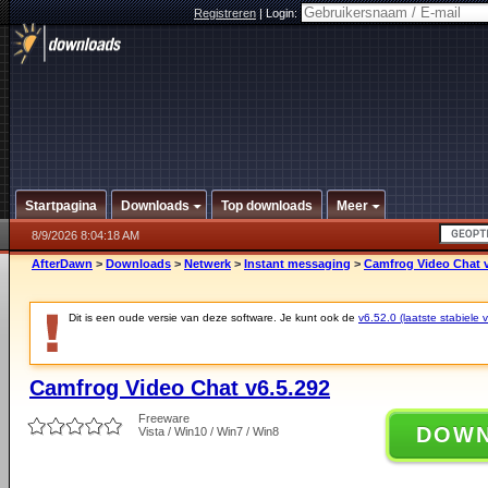
Registreren
|
Login:
Startpagina
Downloads
Top downloads
Meer
8/9/2026 8:04:18 AM
AfterDawn
>
Downloads
>
Netwerk
>
Instant messaging
>
Camfrog Video Chat v
Dit is een oude versie van deze software. Je kunt ook de
v6.52.0 (laatste stabiele v
Camfrog Video Chat v6.5.292
Freeware
DOW
Vista / Win10 / Win7 / Win8