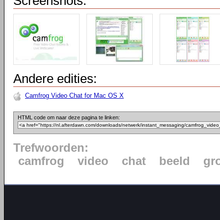
Screenshots:
Andere edities:
Camfrog Video Chat for Mac OS X
HTML code om naar deze pagina te linken:
Trefwoorden:
camfrog
video
chat
beeld
gr