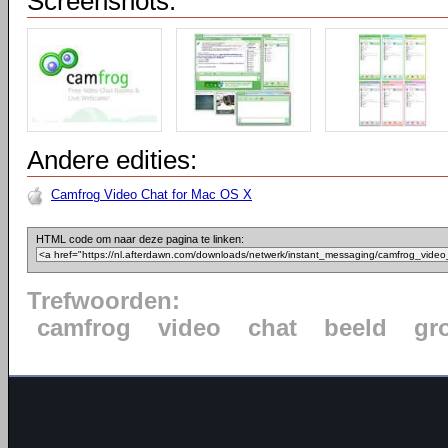
Screenshots:
Andere edities:
Camfrog Video Chat for Mac OS X
HTML code om naar deze pagina te linken:
Trefwoorden:
camfrog
video
chat
beeld
gr