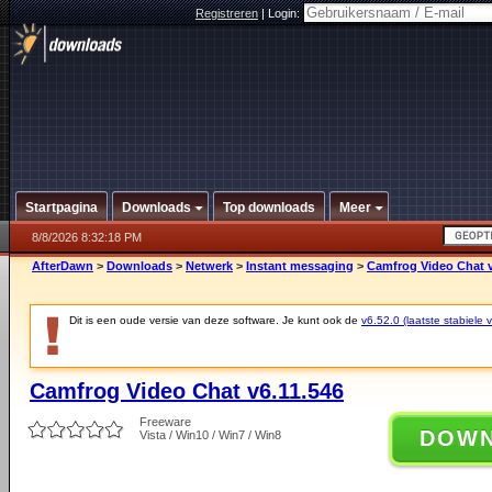
Registreren
|
Login:
Startpagina
Downloads
Top downloads
Meer
8/8/2026 8:32:18 PM
AfterDawn
>
Downloads
>
Netwerk
>
Instant messaging
>
Camfrog Video Chat v
Dit is een oude versie van deze software. Je kunt ook de
v6.52.0 (laatste stabiele v
Camfrog Video Chat v6.11.546
Freeware
DOW
Vista / Win10 / Win7 / Win8