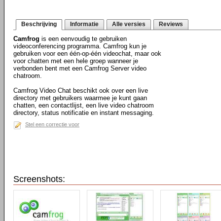
Beschrijving
Informatie
Alle versies
Reviews
Camfrog
is een eenvoudig te gebruiken
videoconferencing programma. Camfrog kun je
gebruiken voor een één-op-één videochat, maar ook
voor chatten met een hele groep wanneer je
verbonden bent met een Camfrog Server video
chatroom.
Camfrog Video Chat beschikt ook over een live
directory met gebruikers waarmee je kunt gaan
chatten, een contactlijst, een live video chatroom
directory, status notificatie en instant messaging.
Stel een correctie voor
Screenshots: