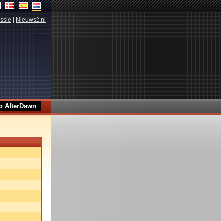
ssie
|
Nieuws2.nl