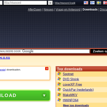
|
Wachtwoord kwijt
AfterDawn
|
Nieuws
|
Vraag en Antwoord
|
Downloads
|
Discu
6.11.511
Top downloads
X
ersie)
downloaden.
Spotnet
DVD Shrink
coverXP Free
QuickPar (nederlands)
NLOAD
MakeMKV
HWiNFO64
Meer top downloads