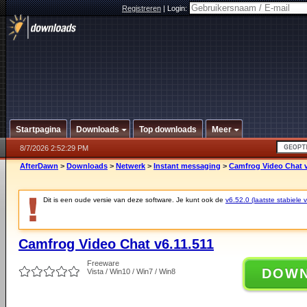
Registreren
|
Login:
Startpagina
Downloads
Top downloads
Meer
8/7/2026 2:52:29 PM
AfterDawn
>
Downloads
>
Netwerk
>
Instant messaging
>
Camfrog Video Chat v
Dit is een oude versie van deze software. Je kunt ook de
v6.52.0 (laatste stabiele v
Camfrog Video Chat v6.11.511
Freeware
DOW
Vista / Win10 / Win7 / Win8