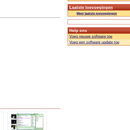
Laatste toevoegingen
Meer laatste toevoegingen
Help ons
Voeg nieuwe software toe
Voeg een software update toe