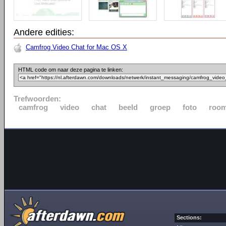
Andere edities:
Camfrog Video Chat for Mac OS X
HTML code om naar deze pagina te linken:
Trefwoorden:
camfrog
video
chat
beeld
groep
foto
roo
Sections: