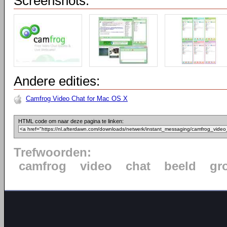
Screenshots:
Andere edities:
Camfrog Video Chat for Mac OS X
HTML code om naar deze pagina te linken:
Trefwoorden:
camfrog
video
chat
beeld
gr