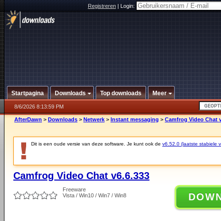
Registreren
|
Login:
Startpagina
Downloads
Top downloads
Meer
8/6/2026 8:13:59 PM
AfterDawn
>
Downloads
>
Netwerk
>
Instant messaging
>
Camfrog Video Chat v
Dit is een oude versie van deze software. Je kunt ook de
v6.52.0 (laatste stabiele v
Camfrog Video Chat v6.6.333
Freeware
DOW
Vista / Win10 / Win7 / Win8