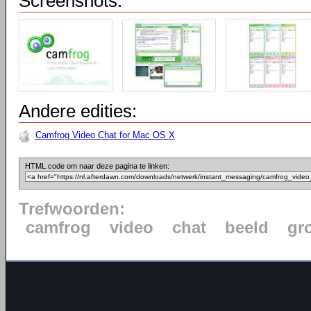
Screenshots:
Andere edities:
Camfrog Video Chat for Mac OS X
HTML code om naar deze pagina te linken:
Trefwoorden:
camfrog
video
chat
beeld
gr