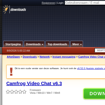
Registreren
|
Login:
Startpagina
Downloads
Top downloads
Meer
8/9/2026 5:00:22 AM
AfterDawn
>
Downloads
>
Netwerk
>
Instant messaging
>
Camfrog Video Chat v
Dit is een oude versie van deze software. Je kunt ook de
v6.52.0 (laatste stabiele v
Camfrog Video Chat v6.3
Freeware
DOW
Vista / Win10 / Win7 / Win8