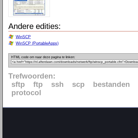
Andere edities:
WinSCP
WinSCP (PortableApps)
HTML code om naar deze pagina te linken:
Trefwoorden:
sftp
ftp
ssh
scp
bestanden
protocol