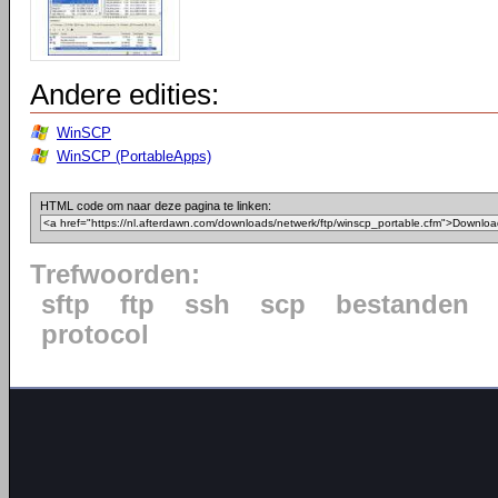
Andere edities:
WinSCP
WinSCP (PortableApps)
HTML code om naar deze pagina te linken:
Trefwoorden:
sftp
ftp
ssh
scp
bestanden
protocol