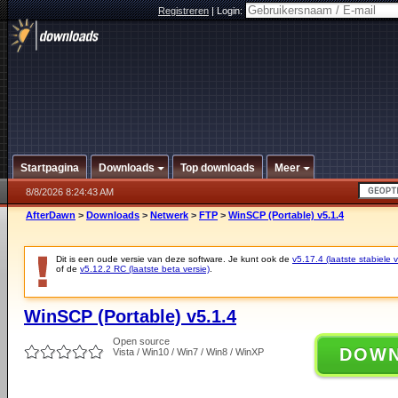
Registreren
|
Login:
Startpagina
Downloads
Top downloads
Meer
8/8/2026 8:24:43 AM
AfterDawn
>
Downloads
>
Netwerk
>
FTP
>
WinSCP (Portable) v5.1.4
Dit is een oude versie van deze software. Je kunt ook de
v5.17.4 (laatste stabiele v
of de
v5.12.2 RC (laatste beta versie)
.
WinSCP (Portable) v5.1.4
Open source
DOW
Vista / Win10 / Win7 / Win8 / WinXP