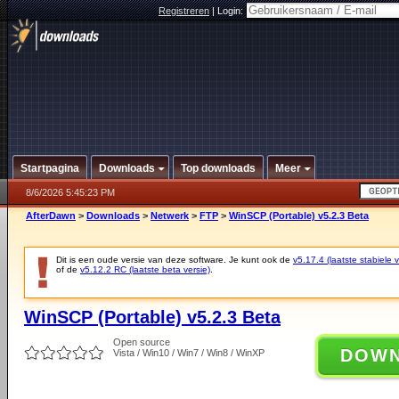
Registreren
|
Login:
Startpagina
Downloads
Top downloads
Meer
8/6/2026 5:45:23 PM
AfterDawn
>
Downloads
>
Netwerk
>
FTP
>
WinSCP (Portable) v5.2.3 Beta
Dit is een oude versie van deze software. Je kunt ook de
v5.17.4 (laatste stabiele v
of de
v5.12.2 RC (laatste beta versie)
.
WinSCP (Portable) v5.2.3 Beta
Open source
DOW
Vista / Win10 / Win7 / Win8 / WinXP