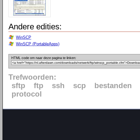
Andere edities:
WinSCP
WinSCP (PortableApps)
HTML code om naar deze pagina te linken:
Trefwoorden:
sftp
ftp
ssh
scp
bestanden
protocol