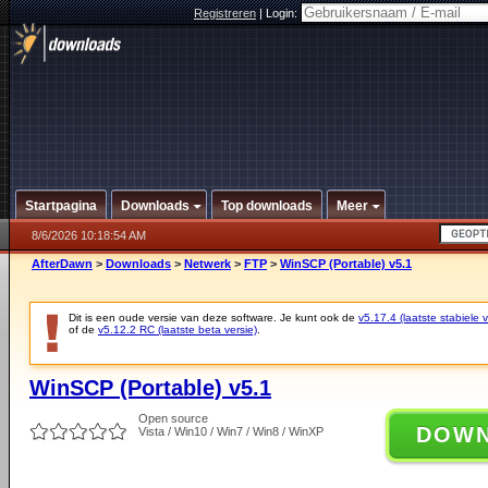
Registreren
|
Login:
Startpagina
Downloads
Top downloads
Meer
8/6/2026 10:18:54 AM
AfterDawn
>
Downloads
>
Netwerk
>
FTP
>
WinSCP (Portable) v5.1
Dit is een oude versie van deze software. Je kunt ook de
v5.17.4 (laatste stabiele v
of de
v5.12.2 RC (laatste beta versie)
.
WinSCP (Portable) v5.1
Open source
DOW
Vista / Win10 / Win7 / Win8 / WinXP