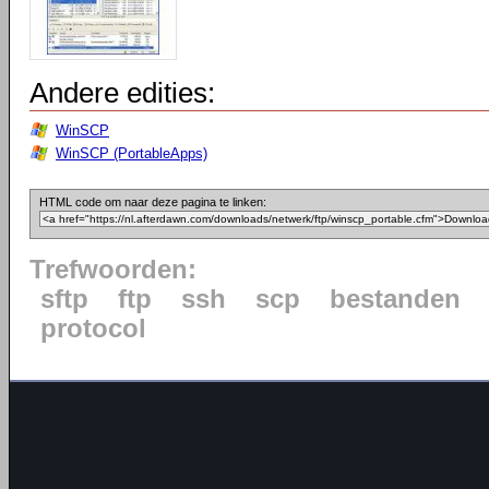
Andere edities:
WinSCP
WinSCP (PortableApps)
HTML code om naar deze pagina te linken:
Trefwoorden:
sftp
ftp
ssh
scp
bestanden
protocol