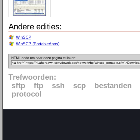
Andere edities:
WinSCP
WinSCP (PortableApps)
HTML code om naar deze pagina te linken:
Trefwoorden:
sftp
ftp
ssh
scp
bestanden
protocol