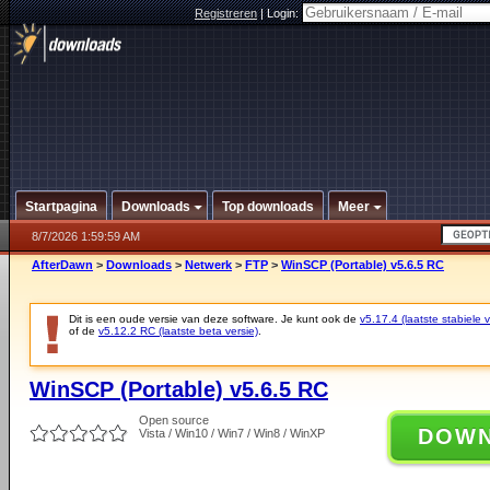
Registreren
|
Login:
Startpagina
Downloads
Top downloads
Meer
8/7/2026 1:59:59 AM
AfterDawn
>
Downloads
>
Netwerk
>
FTP
>
WinSCP (Portable) v5.6.5 RC
Dit is een oude versie van deze software. Je kunt ook de
v5.17.4 (laatste stabiele v
of de
v5.12.2 RC (laatste beta versie)
.
WinSCP (Portable) v5.6.5 RC
Open source
DOW
Vista / Win10 / Win7 / Win8 / WinXP