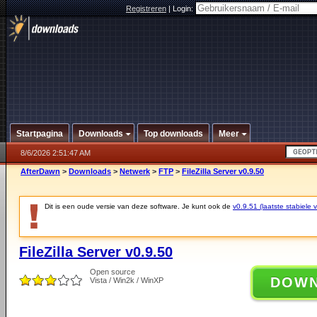
Registreren
|
Login:
Startpagina
Downloads
Top downloads
Meer
8/6/2026 2:51:47 AM
AfterDawn
>
Downloads
>
Netwerk
>
FTP
>
FileZilla Server v0.9.50
Dit is een oude versie van deze software. Je kunt ook de
v0.9.51 (laatste stabiele v
FileZilla Server v0.9.50
Open source
DOW
Vista / Win2k / WinXP