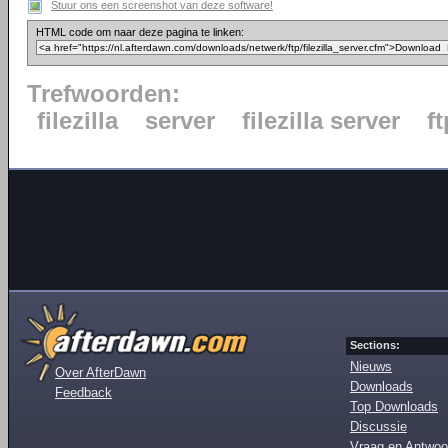
Stuur ons een screenshot van deze software!
HTML code om naar deze pagina te linken:
Trefwoorden:
filezilla
server
filezilla server
ft
Sections:
Nieuws
Over AfterDawn
Downloads
Feedback
Top Downloads
Discussie
Vraag en Antwoo