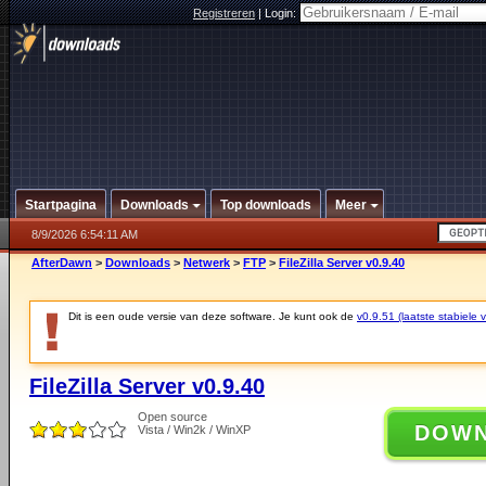
Registreren
|
Login:
Startpagina
Downloads
Top downloads
Meer
8/9/2026 6:54:11 AM
AfterDawn
>
Downloads
>
Netwerk
>
FTP
>
FileZilla Server v0.9.40
Dit is een oude versie van deze software. Je kunt ook de
v0.9.51 (laatste stabiele v
FileZilla Server v0.9.40
Open source
DOW
Vista / Win2k / WinXP