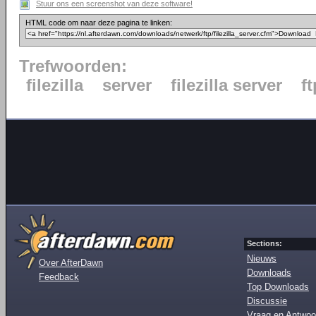
Stuur ons een screenshot van deze software!
HTML code om naar deze pagina te linken:
Trefwoorden:
filezilla
server
filezilla server
ft
Sections:
Nieuws
Over AfterDawn
Downloads
Feedback
Top Downloads
Discussie
Vraag en Antwoo