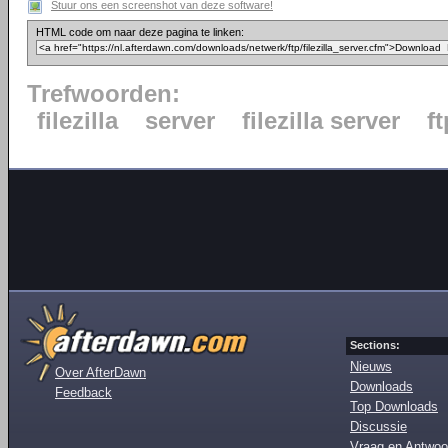
Stuur ons een screenshot van deze software!
HTML code om naar deze pagina te linken:
Trefwoorden:
filezilla
server
filezilla server
ft
Sections:
Nieuws
Over AfterDawn
Downloads
Feedback
Top Downloads
Discussie
Vraag en Antwoo