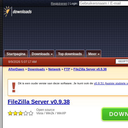
Registreren
|
Login:
Startpagina
Downloads
Top downloads
Meer
8/9/2026 5:07:17 AM
AfterDawn
>
Downloads
>
Netwerk
>
FTP
>
FileZilla Server v0.9.38
Dit is een oude versie van deze software. Je kunt ook de
v0.9.51 (laatste stabiele v
FileZilla Server v0.9.38
Open source
DOW
Vista / Win2k / WinXP