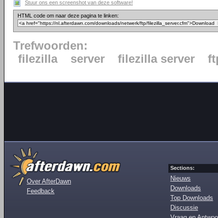
Stuur ons een screenshot van deze software!
HTML code om naar deze pagina te linken:
Trefwoorden:
filezilla
server
filezilla server
ft
Sections:
Nieuws
Over AfterDawn
Downloads
Feedback
Top Downloads
Discussie
Vraag en Antwoo