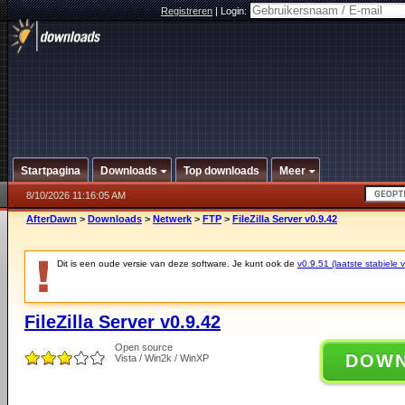
Registreren
|
Login:
Startpagina
Downloads
Top downloads
Meer
8/10/2026 11:16:05 AM
AfterDawn
>
Downloads
>
Netwerk
>
FTP
>
FileZilla Server v0.9.42
Dit is een oude versie van deze software. Je kunt ook de
v0.9.51 (laatste stabiele v
FileZilla Server v0.9.42
Open source
DOW
Vista / Win2k / WinXP