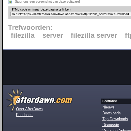
Stuur ons een screenshot van deze software!
HTML code om naar deze pagina te linken:
Trefwoorden:
filezilla
server
filezilla server
ft
Sections:
Nieuws
Over AfterDawn
Downloads
Feedback
Top Downloads
Discussie
Vraag en Antwoo