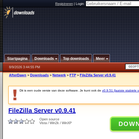
Registreren
|
Login:
Startpagina
Downloads
Top downloads
Meer
8/9/2026 3:44:55 PM
AfterDawn
>
Downloads
>
Netwerk
>
FTP
>
FileZilla Server v0.9.41
Dit is een oude versie van deze software. Je kunt ook de
v0.9.51 (laatste stabiele v
FileZilla Server v0.9.41
Open source
DOW
Vista / Win2k / WinXP