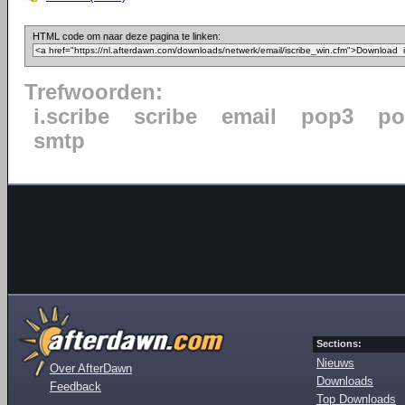
HTML code om naar deze pagina te linken:
Trefwoorden:
i.scribe
scribe
email
pop3
po
smtp
Sections:
Nieuws
Over AfterDawn
Downloads
Feedback
Top Downloads