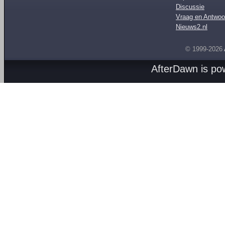
Discussie
Vraag en Antwoo
Nieuws2.nl
© 1999-2026
AfterDawn is p