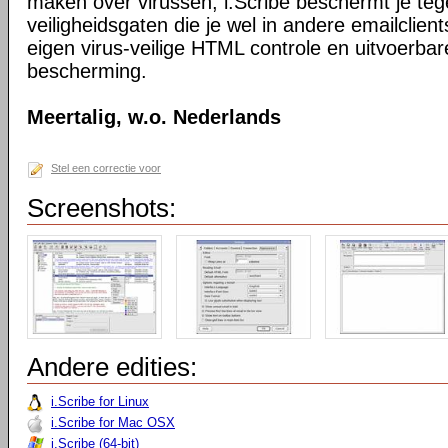
maken over virussen, i.Scribe beschermt je teg
veiligheidsgaten die je wel in andere emailclie
eigen virus-veilige HTML controle en uitvoerba
bescherming.
Meertalig, w.o. Nederlands
Stel een correctie voor
Screenshots:
Andere edities:
i.Scribe for Linux
i.Scribe for Mac OSX
i.Scribe (64-bit)