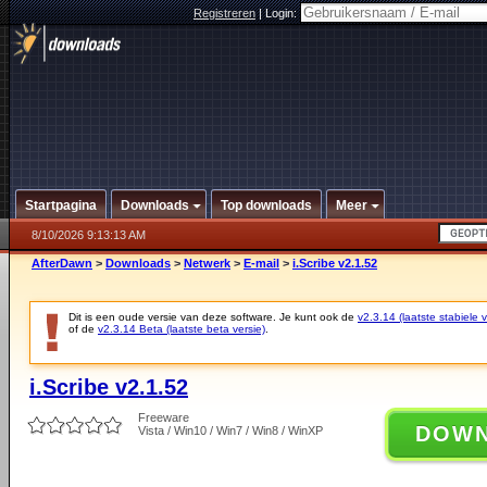
Registreren
|
Login:
Startpagina
Downloads
Top downloads
Meer
8/10/2026 9:13:13 AM
AfterDawn
>
Downloads
>
Netwerk
>
E-mail
>
i.Scribe v2.1.52
Dit is een oude versie van deze software. Je kunt ook de
v2.3.14 (laatste stabiele v
of de
v2.3.14 Beta (laatste beta versie)
.
i.Scribe v2.1.52
Freeware
DOW
Vista / Win10 / Win7 / Win8 / WinXP